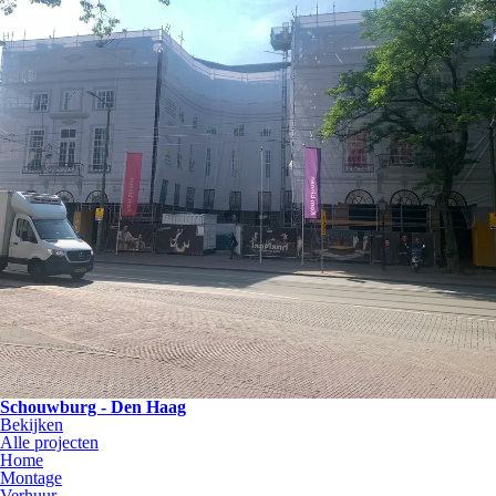
Schouwburg - Den Haag
Bekijken
Alle projecten
Home
Montage
Verhuur